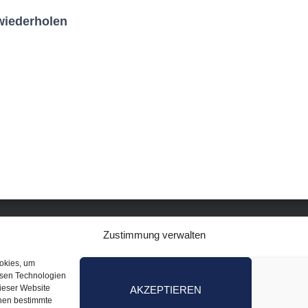
wiederholen
Zustimmung verwalten
ookies, um
esen Technologien
dieser Website
AKZEPTIEREN
nnen bestimmte