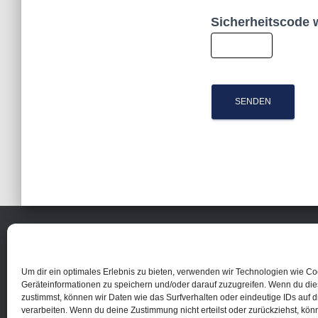
Sicherheitscode 
Reifen- und Autoservice Franzke
Kopernikusstr. 65
47167 Duisburg
Um dir ein optimales Erlebnis zu bieten, verwenden wir Technologien wie C
Tel: 0203 593398
Geräteinformationen zu speichern und/oder darauf zuzugreifen. Wenn du di
zustimmst, können wir Daten wie das Surfverhalten oder eindeutige IDs auf 
verarbeiten. Wenn du deine Zustimmung nicht erteilst oder zurückziehst, kö