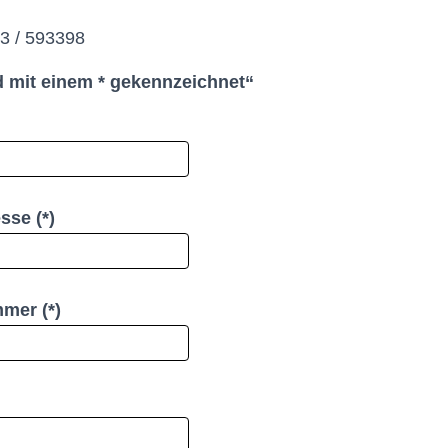
03 / 593398
nd mit einem * gekennzeichnet“
sse (*)
mer (*)