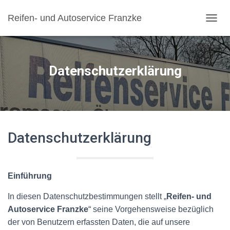
Reifen- und Autoservice Franzke
N
A
V
I
G
Datenschutzerklärung
A
T
I
O
N
U
Datenschutzerklärung
M
S
C
H
A
Einführung
L
T
In diesen Datenschutzbestimmungen stellt „
Reifen- und
E
Autoservice Franzke
“ seine Vorgehensweise bezüglich
N
der von Benutzern erfassten Daten, die auf unsere